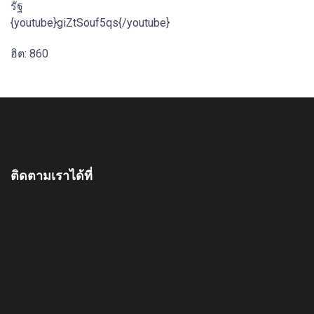
รัฐ
{youtube}giZtSouf5qs{/youtube}
ฮิต: 860
ติดตามเราได้ที่