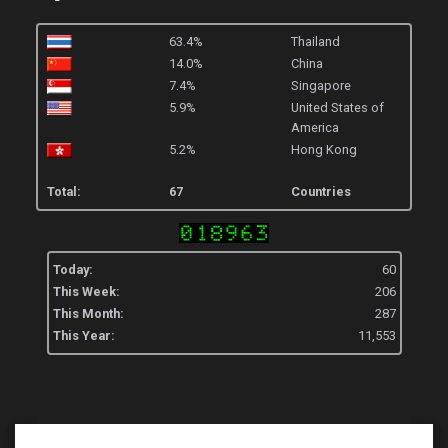
63.4%
Thailand
14.0%
China
7.4%
Singapore
5.9%
United States of
America
5.2%
Hong Kong
Total:
67
Countries
Today:
60
This Week:
206
This Month:
287
This Year:
11,553